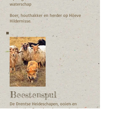
waterschap
Boer, houthakker en herder op Hoeve
Hildernisse.
Beestenspul
De Drentse Heideschapen, ooien en
rammetjes, Bess, kunekune varkentjes
(Porky en Siem laten zich
verontschuldigen). Verder niet op de foto:
Willis en Jagger, onze Hollandse Herders.
Ook niet op de foto: Jip, Pip, Cato, Wolf,
onze katten ...